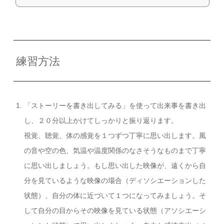
ジ、思考、感情を詳細に描写しながらストーリーを書き出し、そのストーリーを
解釈し直して、作り直してしまうと言う方法が効果的です。好ましくない影響を
与えているスキーマの源になっている体験の記憶の、解釈の仕方、スト...
練習方法
「ストーリーを書き出してみる」を使って出来事を書き出
し、２０分以上かけてしっかりと振り返ります。
視覚、聴覚、体の感覚を１つずつ丁寧に思い出します。風
の音や空の色、気温や温度関係のなさそうなものまで丁寧
に思い出しましょう。もし思い出した映像が、遠くから自
分を見ているような映像の場合（ディソシエーションした
状態）、自分の体に近づいて１つになってみましょう。そ
して自分の目からその映像を見ている状態（アソシエーシ