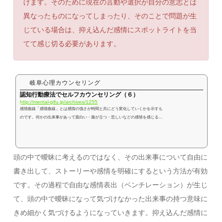
けます。そのために現在の言動や選択が自分の意志とは
異なったものになってしまったり、そのことで問題が生
じている場合は、抑え込んだ感情にスポットライトを当
てて感じ切る必要があります。
岐阜心理カウンセリング
認知行動療法でセルフカウンセリング（６）
http://mental-gifu.jp/archives/1255
感情曲線「感情曲線」とは感情の強さが時間と共にどう変化していくかを示すも
のです。何かの出来事があって面白い・腹が立つ・悲しいなどの感情を感じる
と、通常はどんな感情でもピークを迎えると徐々にその感情は弱くなってきま
す。しかし憎しみ・怒りなどの一般に負の感情といわれるものを「感じてはいけ
ない」と思っていたり、恐怖、不安などの感情が強すぎて「とても耐えられな
い」と思ったような場合、防衛機制が働いて抑圧・抑制・逃避・否認などにより
頭の中で曖昧に考えるのではなく、その出来事について自由に
その感情をピークまで感じないようにする場合があります。関連記事を見るピ...
書き出して、ストーリーや感情を明確にするという方法が有効
です。その過程で自由な感情表出（ベンチレーション）が生じ
て、頭の中で曖昧になって気づけなかった出来事の持つ意味に
きめ細かく気づけるようになっていきます。抑え込んだ感情に