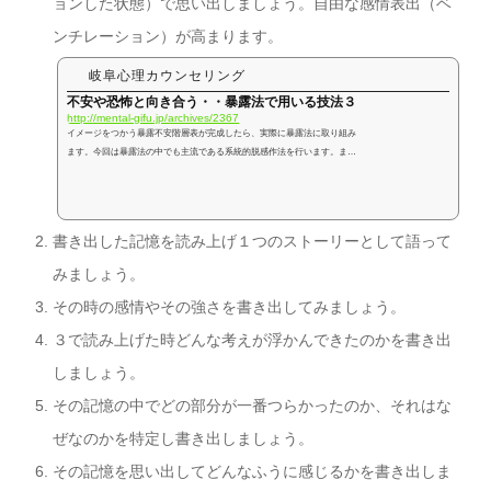
ョンした状態）で思い出しましょう。自由な感情表出（ベ
ンチレーション）が高まります。
岐阜心理カウンセリング
不安や恐怖と向き合う・・暴露法で用いる技法３
http://mental-gifu.jp/archives/2367
イメージをつかう暴露不安階層表が完成したら、実際に暴露法に取り組み
ます。今回は暴露法の中でも主流である系統的脱感作法を行います。まず
最初に、 イメージを使う系統的脱感作法 現実場面で行う系統的脱感作法の
どちらを行うのか決めましょう。 カウンセリングのポイント現実場面で系
統的脱感作法を行う場合、様々な障害がある場合がほとんどなので、実際
に現実場面で系統的脱感作法を行うことは難しいものです。ですから、イ
書き出した記憶を読み上げ１つのストーリーとして語って
メージによる脱感作法を行う場合が多いようです。イメージをする能力に
は個人 差があるので状況を事前に...
みましょう。
その時の感情やその強さを書き出してみましょう。
３で読み上げた時どんな考えが浮かんできたのかを書き出
しましょう。
その記憶の中でどの部分が一番つらかったのか、それはな
ぜなのかを特定し書き出しましょう。
その記憶を思い出してどんなふうに感じるかを書き出しま