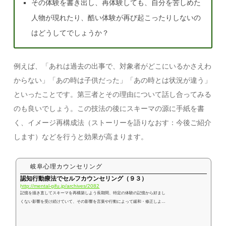
その体験を書き出し、再体験しても、自分を苦しめた
人物が現れたり、酷い体験が再び起こったりしないの
はどうしてでしょうか？
例えば、「あれは過去の出事で、対象者がどこにいるかさえわ
からない」「あの時は子供だった」「あの時とは状況が違う」
といったことです。第三者とその理由について話し合ってみる
のも良いでしょう。この技法の後にスキーマの源に手紙を書
く、イメージ再構成法（ストーリーを語りなおす：今後ご紹介
します）などを行うと効果が高まります。
岐阜心理カウンセリング
認知行動療法でセルフカウンセリング（９３）
http://mental-gifu.jp/archives/2082
記憶を描き直してスキーマを再構築しよう長期間、特定の体験の記憶から好まし
くない影響を受け続けていて、その影響を言葉や行動によって緩和・修正しよう
としてもうまくいかない場合があります。体験した感情が強すぎて記憶に含まれ
る思考や感情に抵抗できなくなっているからです。こういう場合、記憶やイメー