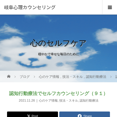
岐阜心理カウンセリング
心のセルフケア
穏やかで幸せな毎日のために
ブログ
心のケア情報
,
技法・スキル
,
認知行動療法
認知行動療法でセルフカウンセリング（９１）
2021.11.26
心のケア情報
,
技法・スキル
,
認知行動療法
Post
Share