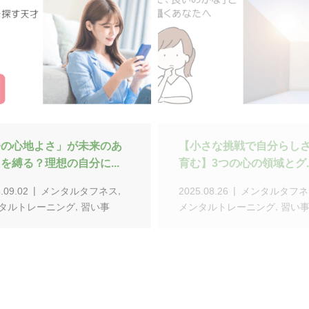
なぜか行動できない」を解
マイントモードを高く保
自己肯定感を高める新...
クティベーションスキルの.
,
.07.23
メンタルタフネス
2025.07.20
メンタルトレー
,
,
タルトレーニング
習い事
グ
習い事