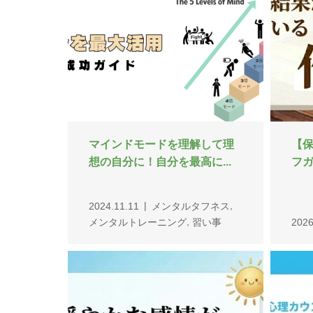
【保存版】人生を豊かにする
性
ために穏やかな感情が必要...
き換
2026.03.13
メンタルトレーニン
2026
,
,
,
,
グ
心のケア情報
心の知識
習い事
グ