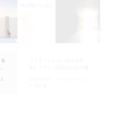
つア
【誰でもできる】外部要因に
..
振り回されない新習慣！外...
ニン
2025.07.15
メンタルトレーニン
,
グ
習い事