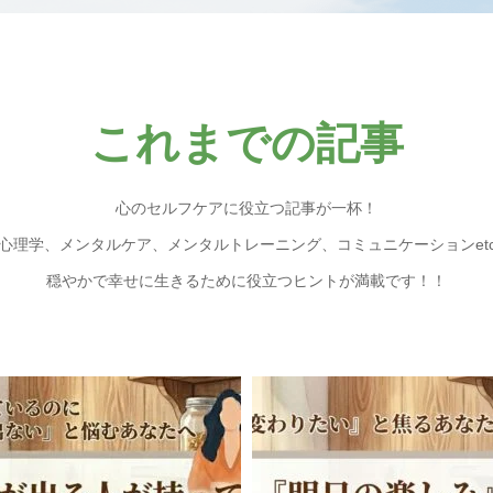
保存版】認知行動療法セル
明日が楽しみになる心の
イド｜不安を和らげる...
方｜認知行動療法を日常に.
2026.03.24
メンタルトレー
,
,
,
グ
心のケア情報
心の知識
.04.08
未分類
動療法