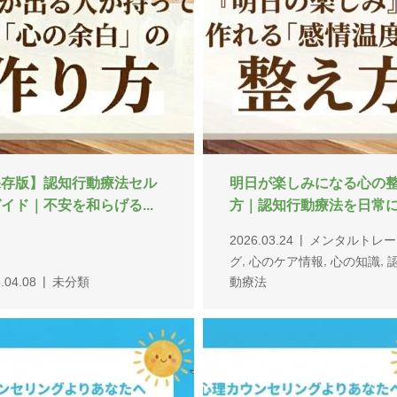
格改善は「感情の道」の書
感情強度・感度シミュレ
えから。認知行動療法...
ー｜メンタルトレーニング.
,
.03.09
メンタルトレーニン
2026.03.08
ツール
メンタ
,
,
心のケア情報
心の知識
レーニング
心のケア情報