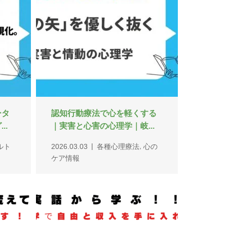
変え
【実話から】上司のストレス
..
で苦しんだ僕が、脳科学で...
,
ス
2025.09.16
カウンセリングにつ
,
事
いて
実話に基づくストーリー