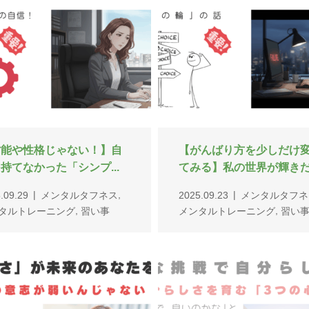
今の心地よさ」が未来のあ
【小さな挑戦で自分らし
を縛る？理想の自分に...
育む】3つの心の領域とグ..
,
.09.02
メンタルタフネス
2025.08.26
メンタルタフネ
,
,
タルトレーニング
習い事
メンタルトレーニング
習い