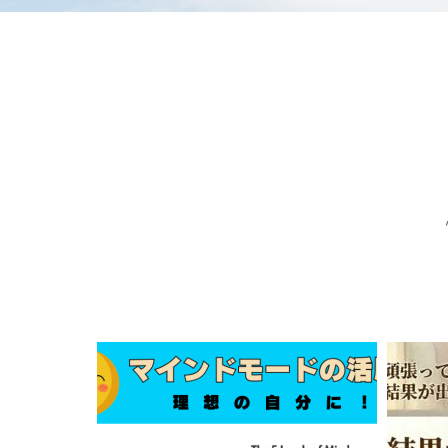
マインドモードを理解して理
【
想の自分に！自分を最高に...
フガ
,
2024.11.11
メンタルタフネス
,
メンタルトレーニング
習い事
2026