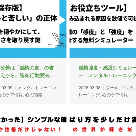
才能や性格じゃない！】自
【がんばり方を少しだけ
持てなかった「シンプ...
てみる】私の世界が輝きだ.
,
.09.29
メンタルタフネス
2025.09.23
メンタルタフネ
,
,
タルトレーニング
習い事
メンタルトレーニング
習い