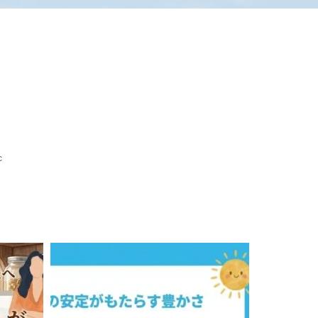
整え
【保存版】6つの感情調節つま
..
みで人生をデザインする...
ニン
2026.03.20
メンタルトレーニン
,
,
,
認知行
グ
心のケア情報
心の知識
認知行
動療法