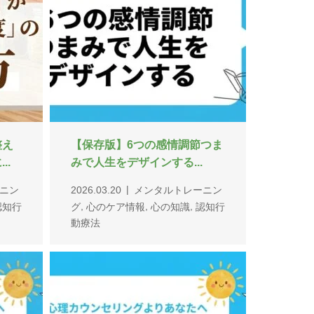
ータ
認知行動療法で心を軽くする
..
｜実害と心害の心理学｜岐...
,
ルト
2026.03.03
各種心理療法
心の
ケア情報