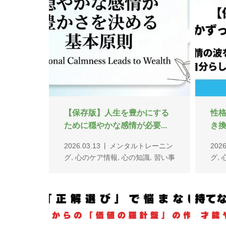
【もう正解選びで悩まない】
【
30代からの人生が軽くな...
信を
,
2025.10.06
メンタルタフネス
2025
,
メンタルトレーニング
習い事
メン