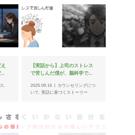
さを
【うまくいかない自分を卒
.
業】スランプ脱出のための優...
,
ス
2025.08.19
メンタルトレーニン
,
事
グ
習い事