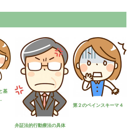
と基
.
第２のペインスキーマ４
弁証法的行動療法の具体