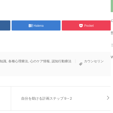
Hatena
Pocket
W
知識
,
各種心理療法
,
心のケア情報
,
認知行動療法
カウンセリン
自分を助ける計画ステップ９−２