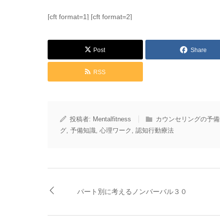
[cft format=1] [cft format=2]
Post
Share
RSS
投稿者:
Mentalfitness
カウンセリングの予備
グ
,
予備知識
,
心理ワーク
,
認知行動療法
パート別に考えるノンバーバル３０