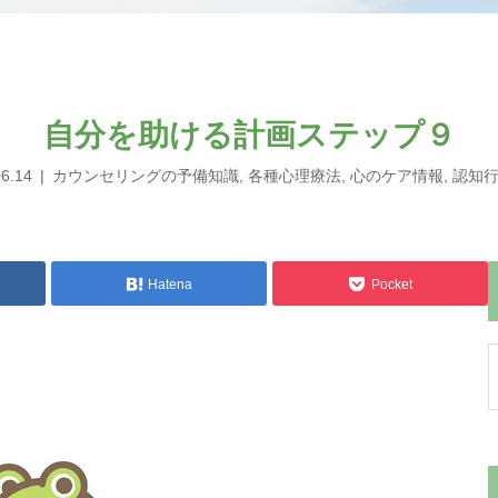
自分を助ける計画ステップ９
06.14
カウンセリングの予備知識
,
各種心理療法
,
心のケア情報
,
認知
Hatena
Pocket