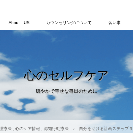
About US
カウンセリングについて
習い事
心のセルフケア
穏やかで幸せな毎日のために
理療法
,
心のケア情報
,
認知行動療法
自分を助ける計画ステップ９