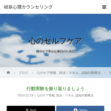
岐阜心理カウンセリング
心のセルフケア
穏やかで幸せな毎日のために
ブログ
心のケア情報
,
技法・スキル
,
認知行動療法
行動実験を振り返りましょう
2014.12.19
心のケア情報
,
技法・スキル
,
認知行動療法
Post
Share