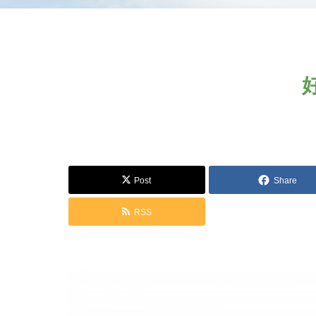
Post
Share
RSS