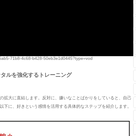
c5ab5-71b8-4c68-b428-50eb3e1d0445?type=vod
ンタルを強化するトレーニング
の拡大に直結します。反対に、嫌いなことばかりをしていると、自己
以下に、好きという感情を活用する具体的なステップを紹介します。