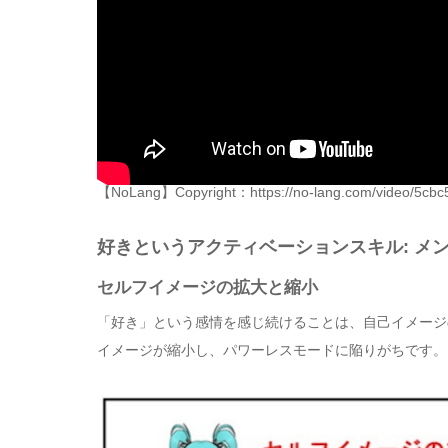
【NoLang】Copyright：https://no-lang.com/video/5cb
好きというアクティベーションスキル: メ
セルフイメージの拡大と縮小
「好き」という感情を感じ続けることは、自己イメージ
イメージが縮小し、パワーレスモードに陥りがちです。