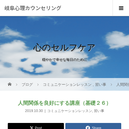
岐阜心理カウンセリング
心のセルフケア
穏やかで幸せな毎日のために
ブログ
コミュニケーションレッスン
,
習い事
人間関
人間関係を良好にする講座（基礎２６）
2019.10.30
コミュニケーションレッスン
,
習い事
Post
Share