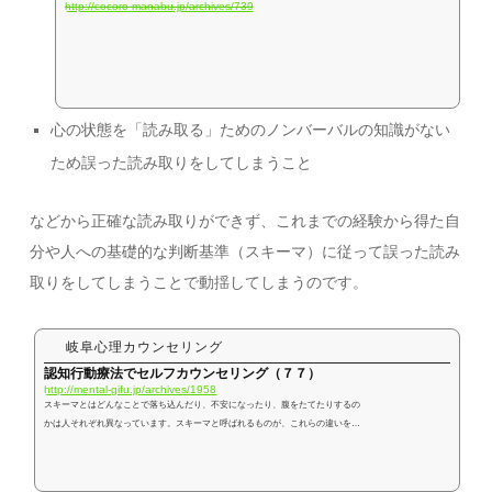
http://cocoro-manabu.jp/archives/739
心の状態を「読み取る」ためのノンバーバルの知識がない
ため誤った読み取りをしてしまうこと
などから正確な読み取りができず、これまでの経験から得た自
分や人への基礎的な判断基準（スキーマ）に従って誤った読み
取りをしてしまうことで動揺してしまうのです。
岐阜心理カウンセリング
認知行動療法でセルフカウンセリング（７７）
http://mental-gifu.jp/archives/1958
スキーマとはどんなことで落ち込んだり、不安になったり、腹をたてたりするの
かは人それぞれ異なっています。スキーマと呼ばれるものが、これらの違いを生
み出しています。スキーマは人が物事を捉える基礎となる基準です。 抑うつ喪
失、欠乏、失敗に関わるスキーマ 不安恐怖や脅威に関わるスキーマ 怒り侮辱や
屈辱やルール違反などに関わるスキーマこのように感情とスキーマの間には強い