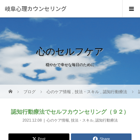
岐阜心理カウンセリング
心のセルフケア
穏やかで幸せな毎日のために
ブログ
心のケア情報
,
技法・スキル
,
認知行動療法
認知行動療法でセルフカウンセリング（９２）
2021.12.08
心のケア情報
,
技法・スキル
,
認知行動療法
Post
Share