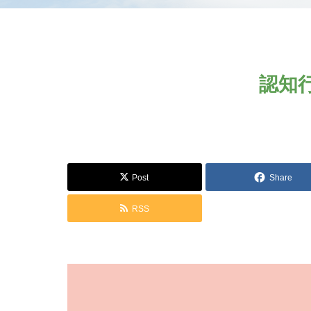
認知
Post
Share
RSS