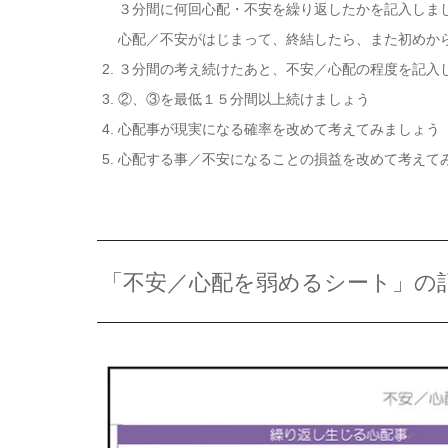
３分間に何回心配・不安を繰り返したかを記入しま
心配／不安がはじまって、終結したら、また初めか
３分間の考え続けたあと、不安／心配の程度を記入
②、③を最低１５分間以上続けましょう
心配事が現実になる確率を改めて考えてみましょう
心配する事／不安になることの損益を改めて考えて
「不安／心配を弱めるシート」の