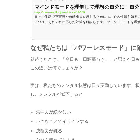
マインドモードを理解して理想の自分に！自分
http://mental-gifu.jp/archives/11028
日々の生活で充実感や自己成長を感じるためには、心の性質を知る
に分け、それぞれに応じた対策を解説します。マインドモードを理
理想の未来に向けた一歩が始まります。「マインドモード」が人生
つまり「マインドモード」によって大きく左右されます。日常生活
ード次第です。マインドモ...
なぜ私たちは「パワーレスモード」に
朝起きたとき、「今日も一日頑張ろう！」と思える日も
この違いは何でしょうか？
実は、私たちのメンタル状態は日々変動しています。状
し、メンタルが低下すると
集中力が続かない
小さなことでイライラする
決断力が鈍る
自分を責めてしまう