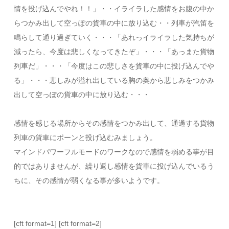
情を投げ込んでやれ！！」・・イライラした感情をお腹の中か
らつかみ出して空っぽの貨車の中に放り込む・・列車が汽笛を
鳴らして通り過ぎていく・・・「あれっイライラした気持ちが
減ったら、今度は悲しくなってきたぞ」・・・「あっまた貨物
列車だ」・・・「今度はこの悲しさを貨車の中に投げ込んでや
る」・・・悲しみが溢れ出している胸の奥から悲しみをつかみ
出して空っぽの貨車の中に放り込む・・・
感情を感じる場所からその感情をつかみ出して、通過する貨物
列車の貨車にポーンと投げ込むみましょう。
マインドパワーフルモードのワークなので感情を弱める事が目
的ではありませんが、繰り返し感情を貨車に投げ込んでいるう
ちに、その感情が弱くなる事が多いようです。
[cft format=1] [cft format=2]