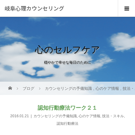
岐阜心理カウンセリング
心のセルフケア
穏やかで幸せな毎日のために
ブログ
カウンセリングの予備知識
,
心のケア情報
,
技法・
認知行動療法ワーク２１
2016.01.21
カウンセリングの予備知識
,
心のケア情報
,
技法・スキル
,
認知行動療法