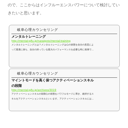
ので、ここからはインフルーエンスパワーについて検討してい
きたいと思います。
岐阜心理カウンセリング
メンタルトレーニング
http://mental-gifu.jp/naraigoto/mental-training
メンタルトレーニングとは？メンタルトレーニングは心の状態を自分の意思によ
って最適に保ち、自分の持っている最大のパフォーマンスを必要な時に発揮でき
るようになるためのスキルです。メンタルトレーニングはアスリートだけのもの
ではありません。身につけ、そのスキルを向上させることで仕事や試験、人間関
係など様々な場面で本来の自分のパフォーマンスを発揮できるようになり、人生
をより豊かで有意義なものにするためのスキルトレーニングなので、全ての人々
岐阜心理カウンセリング
に役立つ重要なスキルトレーニングです。最高の自分で生きる！スポー...
マイントモードを高く保つアクティベーションスキル
の段階
http://mental-gifu.jp/archives/3019
アクティベーションスキルの段階心の状態をパワフルモードに導き、維持するス
キルをアクティベーションスキルといいます。アクティベーションスキルには3
つの大きな段階があります。 セルフカレッジ インフルーエンス パワー デュプ
リケーションの3段階です。セルフカレッジ「どんな状況でも自分をパワフルモ
ードに導き、維持する力」ことをセルフカレッジと言います。まず第一段階では
セルフカレッジのためのアクティべーションスキルを向上させることが目標とな
ります。大切なことはセルフカレッジの力を向上させるためには自己...