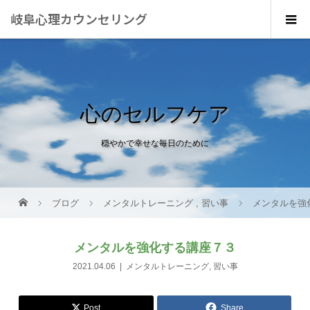
岐阜心理カウンセリング
心のセルフケア
穏やかで幸せな毎日のために
ブログ
メンタルトレーニング
,
習い事
メンタルを強
メンタルを強化する講座７３
2021.04.06
メンタルトレーニング
,
習い事
Post
Share