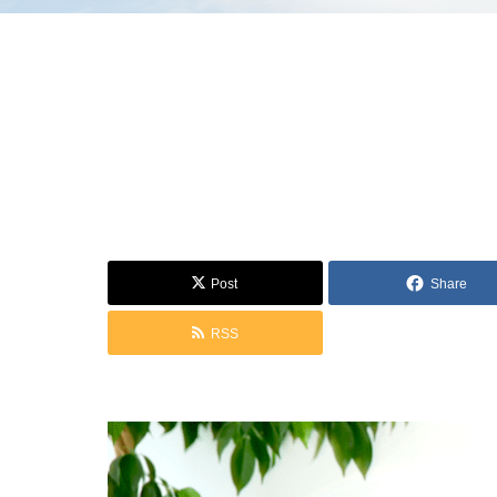
Post
Share
RSS