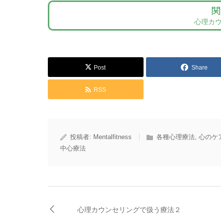
関
心理カ
Post
Share
RSS
投稿者:
Mentalfitness
各種心理療法
,
心のケ
中心療法
心理カウンセリングで扱う療法２