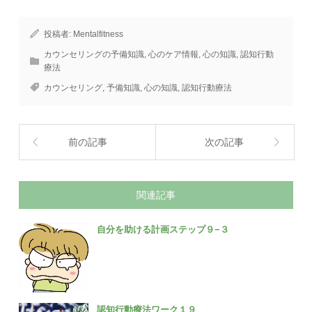
投稿者:
Mentalfitness
カウンセリングの予備知識
,
心のケア情報
,
心の知識
,
認知行動
療法
カウンセリング
,
予備知識
,
心の知識
,
認知行動療法
前の記事
次の記事
関連記事
自分を助ける計画ステップ９−３
認知行動療法ワーク１９