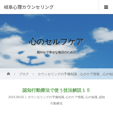
岐阜心理カウンセリング
心のセルフケア
穏やかで幸せな毎日のために
ブログ
カウンセリングの予備知識
,
心のケア情報
,
心の知
認知行動療法で使う技法解説１５
2015.09.02
カウンセリングの予備知識
,
心のケア情報
,
心の知識
,
認知
行動療法