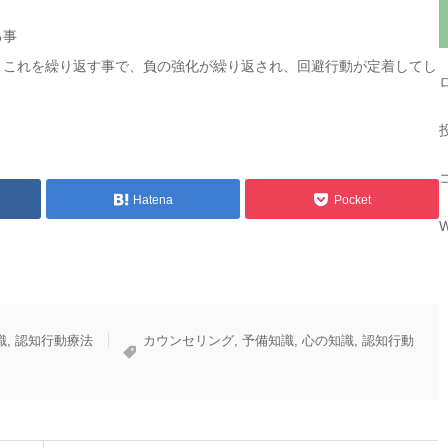
る事
。これを繰り返す事で、負の強化が繰り返され、回避行動が定着してし
Hatena
Pocket
W
識
,
認知行動療法
カウンセリング
,
予備知識
,
心の知識
,
認知行動