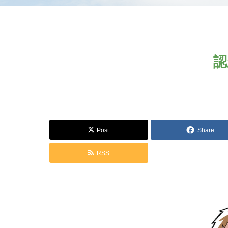
認
Post
Share
RSS