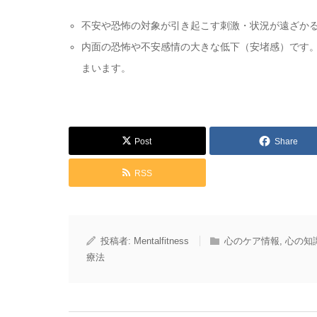
不安や恐怖の対象が引き起こす刺激・状況が遠ざか
内面の恐怖や不安感情の大きな低下（安堵感）です
まいます。
Post
Share
RSS
投稿者:
Mentalfitness
心のケア情報
,
心の知
療法