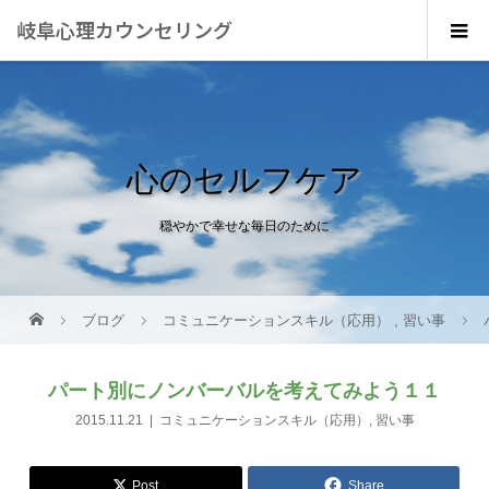
岐阜心理カウンセリング
心のセルフケア
穏やかで幸せな毎日のために
ブログ
コミュニケーションスキル（応用）
,
習い事
パート別にノンバーバルを考えてみよう１１
2015.11.21
コミュニケーションスキル（応用）
,
習い事
Post
Share