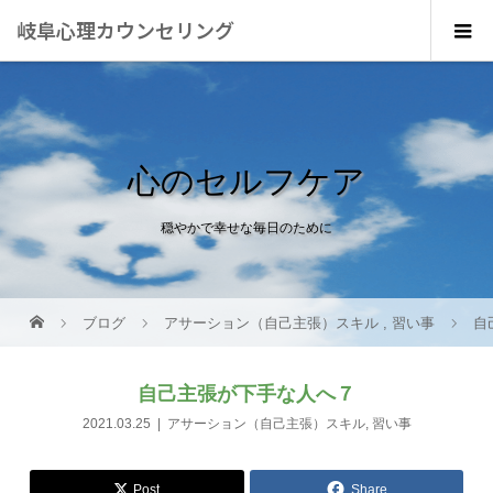
岐阜心理カウンセリング
心のセルフケア
穏やかで幸せな毎日のために
ブログ
アサーション（自己主張）スキル
,
習い事
自
自己主張が下手な人へ７
2021.03.25
アサーション（自己主張）スキル
,
習い事
Post
Share