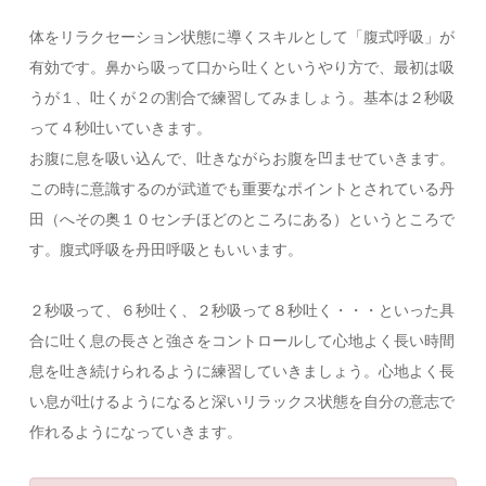
体をリラクセーション状態に導くスキルとして「腹式呼吸」が
有効です。鼻から吸って口から吐くというやり方で、最初は吸
うが１、吐くが２の割合で練習してみましょう。基本は２秒吸
って４秒吐いていきます。
お腹に息を吸い込んで、吐きながらお腹を凹ませていきます。
この時に意識するのが武道でも重要なポイントとされている丹
田（へその奥１０センチほどのところにある）というところで
す。腹式呼吸を丹田呼吸ともいいます。
２秒吸って、６秒吐く、２秒吸って８秒吐く・・・といった具
合に吐く息の長さと強さをコントロールして心地よく長い時間
息を吐き続けられるように練習していきましょう。心地よく長
い息が吐けるようになると深いリラックス状態を自分の意志で
作れるようになっていきます。