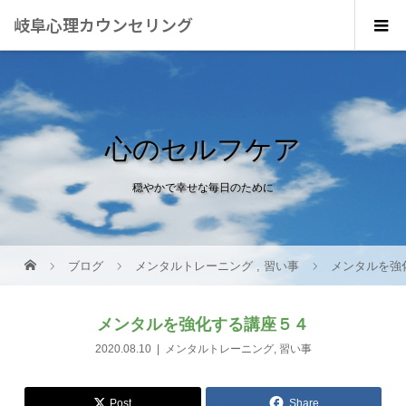
岐阜心理カウンセリング
心のセルフケア
穏やかで幸せな毎日のために
ブログ
メンタルトレーニング
,
習い事
メンタルを強
メンタルを強化する講座５４
2020.08.10
メンタルトレーニング
,
習い事
Post
Share