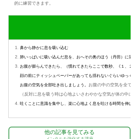
的に練習できます。
鼻から静かに息を吸い込む
肺いっぱいに吸い込んだ息を、おへその奥のほう（丹田）に落と
お腹が膨らんできたら、（慣れてきたらここで数秒、《１、２秒
顔の前にティッシュペーパーがあっても揺れないぐらいゆっくり
お腹の中の空気を全てゆ
お腹の空気を全部吐き出しましょう。
（反対に息を吸う時は心地よいさわやかな空気が体の中に入
吐くことに意識を集中し、楽に心地よく息を吐ける時間を伸ばし
他の記事を見てみる
メンタルを強化する講座